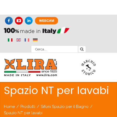
Spazio NT per lavabi
Home
/
Prodotti
/
Sifoni Spazio per il Bagno
/
Spazio NT per lavabi