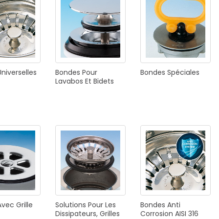
E
SALLE DE BAIN
INDUSTRIE
NEWS 2025
Universelles
Bondes
Pour
Bondes
Spéciales
BONDES
ACCESSORIES
Lavabos
Et
Bidets
NEWS 2025
Avec
Grille
Solutions
Pour
Les
Bondes
Anti
Dissipateurs,
Grilles
Corrosion
AISI
316