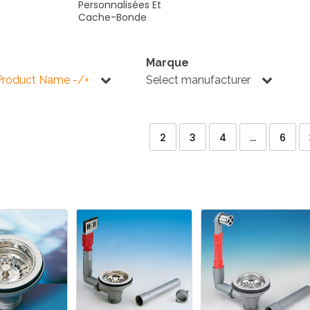
Personnalisées
Et
Cache-Bonde
Marque
Product Name -/+
Select manufacturer
2
3
4
...
6