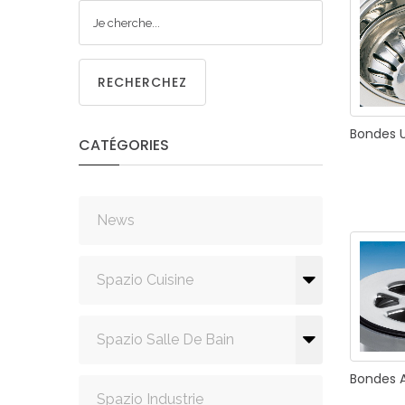
CUISIN
RECHERCHEZ
Bondes
CATÉGORIES
PMR
News
Spazio Cuisine
Spazio Salle De Bain
Bondes
Spazio Industrie