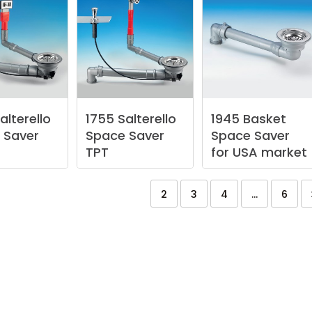
alterello
1755
Salterello
1945
Basket
Saver
Space
Saver
Space
Saver
TPT
for
USA
market
2
3
4
...
6