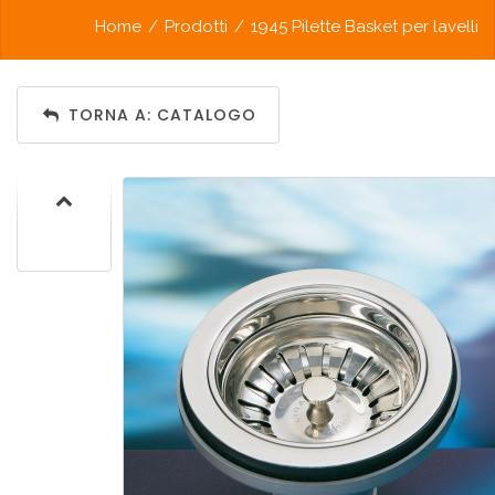
Home
/
Prodotti
/
1945 Pilette Basket per lavelli
TORNA A: CATALOGO