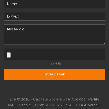
max 5MB
INVIA / SEND
Lira
©
2026.
| Capitale Sociale i.v.: € 360.000 | Partita
IVA/C.Fiscale: (IT) 00166220020 | REA C.C.I.A.A. Vercelli: