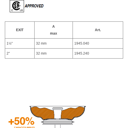
A
EXIT
Art.
max
1½"
32 mm
1945.040
2"
32 mm
1945.240