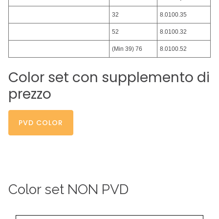
32
8.0100.35
52
8.0100.32
(Min 39) 76
8.0100.52
Color
set
con
supplemento
di
prezzo
PVD COLOR
Color
set
NON
PVD